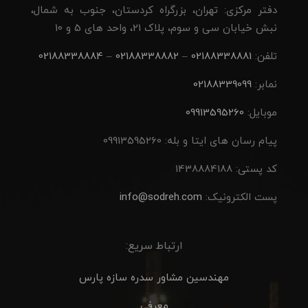
دفتر مرکزی: تهران، بزرگراه کردستان، جنوب به شمال،
نبش خیابان سی و سوم، پلاک 21، واحد های 5 و 10
تلفن:
02188338881
–
02188338882
–
02188338884
نمابر:
02188339099
موبایل:
09913595260
پیام رسان های ایتا و بله: 09913595260
کد پستی: 1438884188
پست الکترونیک:
info@sodreh.com
ارتباط سریع:
مهندسین مشاور سدره سازه پارس
معرفی